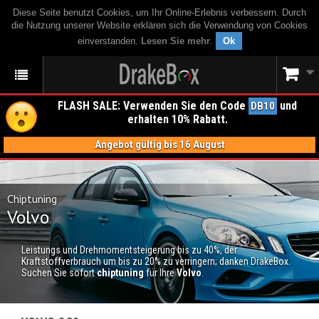
Diese Seite benutzt Cookies, um Ihr Online-Erlebnis verbessern. Durch
die Nutzung unserer Website erklären sich die Verwendung von Cookies
einverstanden.
Lesen Sie mehr
.
Ok
FLASH SALE: Verwenden Sie den Code
und
DB10
erhalten 10% Rabatt.
Angebot gültig bis 16 August
Chiptuning
Volvo
Leistungs und Drehmomentsteigerung bis zu 40%, der
Kraftstoffverbrauch um bis zu 20% zu verringern; danken DrakeBox.
Suchen Sie sofort
chiptuning
für Ihre
Volvo
.
CHIPTUNING