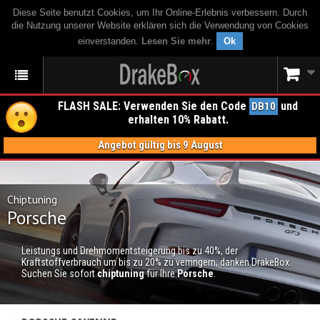
Diese Seite benutzt Cookies, um Ihr Online-Erlebnis verbessern. Durch
die Nutzung unserer Website erklären sich die Verwendung von Cookies
einverstanden.
Lesen Sie mehr
.
Ok
FLASH SALE: Verwenden Sie den Code
und
DB10
erhalten 10% Rabatt.
Angebot gültig bis 9 August
Chiptuning
Porsche
Leistungs und Drehmomentsteigerung bis zu 40%, der
Kraftstoffverbrauch um bis zu 20% zu verringern; danken DrakeBox.
Suchen Sie sofort
chiptuning
für Ihre
Porsche
.
CHIPTUNING