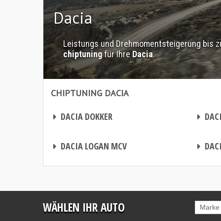
Dacia
Leistungs und Drehmomentsteigerung bis zu 
chiptuning
für Ihre
Dacia
.
CHIPTUNING DACIA
Chiptuning Dacia
Chiptuning Dacia
CHIPTUNING
CHIPTUNING
DACIA DOKKER
DACI
CHIPTUNING
CHIPTUNING
DACIA LOGAN MCV
DACI
WÄHLEN IHR AUTO
Marke