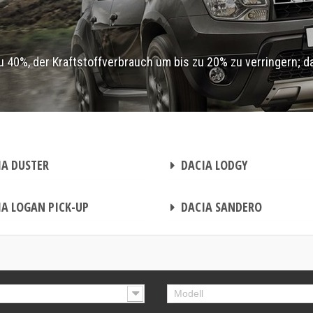
40%, der Kraftstoffverbrauch um bis zu 20% zu verringern; d
CHIPTUNING
A DUSTER
DACIA LODGY
CHIPTUNING
A LOGAN PICK-UP
DACIA SANDERO
Modell