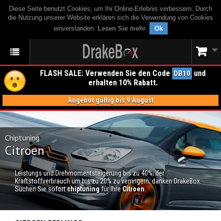
Diese Seite benutzt Cookies, um Ihr Online-Erlebnis verbessern. Durch
die Nutzung unserer Website erklären sich die Verwendung von Cookies
einverstanden.
Lesen Sie mehr
.
Ok
FLASH SALE: Verwenden Sie den Code
und
DB10
erhalten 10% Rabatt.
Angebot gültig bis 9 August
Chiptuning
Citroen
Leistungs und Drehmomentsteigerung bis zu 40%, der
Kraftstoffverbrauch um bis zu 20% zu verringern; danken DrakeBox.
Suchen Sie sofort
chiptuning
für Ihre
Citroen
.
CHIPTUNING