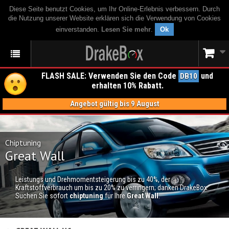
Diese Seite benutzt Cookies, um Ihr Online-Erlebnis verbessern. Durch
die Nutzung unserer Website erklären sich die Verwendung von Cookies
einverstanden.
Lesen Sie mehr
.
Ok
FLASH SALE: Verwenden Sie den Code
und
DB10
erhalten 10% Rabatt.
Angebot gültig bis 9 August
Chiptuning
Great Wall
Leistungs und Drehmomentsteigerung bis zu 40%, der
Kraftstoffverbrauch um bis zu 20% zu verringern; danken DrakeBox.
Suchen Sie sofort
chiptuning
für Ihre
Great Wall
.
CHIPTUNING