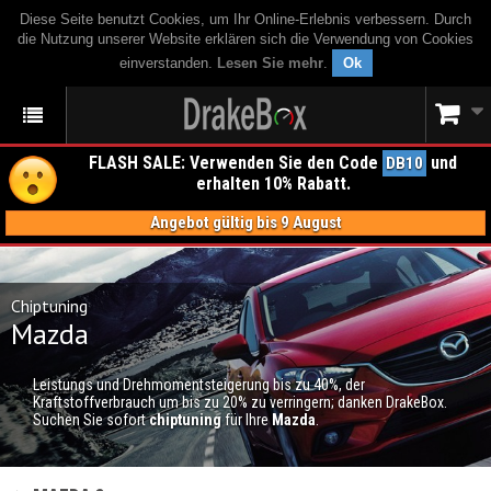
Diese Seite benutzt Cookies, um Ihr Online-Erlebnis verbessern. Durch
die Nutzung unserer Website erklären sich die Verwendung von Cookies
einverstanden.
Lesen Sie mehr
.
Ok
FLASH SALE: Verwenden Sie den Code
und
DB10
erhalten 10% Rabatt.
Angebot gültig bis 9 August
Chiptuning
Mazda
Leistungs und Drehmomentsteigerung bis zu 40%, der
Kraftstoffverbrauch um bis zu 20% zu verringern; danken DrakeBox.
Suchen Sie sofort
chiptuning
für Ihre
Mazda
.
CHIPTUNING