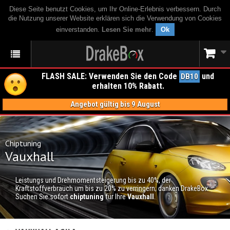
Diese Seite benutzt Cookies, um Ihr Online-Erlebnis verbessern. Durch
die Nutzung unserer Website erklären sich die Verwendung von Cookies
einverstanden.
Lesen Sie mehr
.
Ok
FLASH SALE: Verwenden Sie den Code
und
DB10
erhalten 10% Rabatt.
Angebot gültig bis 9 August
Chiptuning
Vauxhall
Leistungs und Drehmomentsteigerung bis zu 40%, der
Kraftstoffverbrauch um bis zu 20% zu verringern; danken DrakeBox.
Suchen Sie sofort
chiptuning
für Ihre
Vauxhall
.
CHIPTUNING