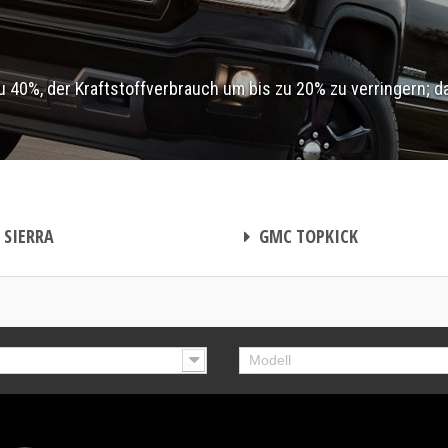
40%, der Kraftstoffverbrauch um bis zu 20% zu verringern; d
CHIPTUNING
SIERRA
GMC TOPKICK
Modell