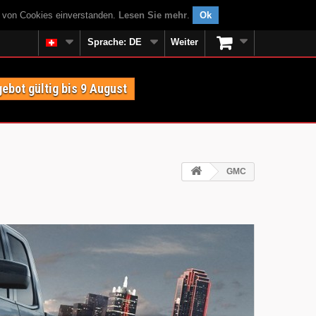
g von Cookies einverstanden.
Lesen Sie mehr
.
Ok
Sprache:
DE
Weiter
ebot gültig bis 9 August
GMC