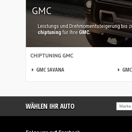
GMC
Leistungs und Drehmomentsteigerung bis zu 
chiptuning
für Ihre
GMC
.
CHIPTUNING GMC
Chiptuning GMC
Chiptuning GMC
CHIPTUNING
CHIPTUNING
GMC SAVANA
GMC 
WÄHLEN IHR AUTO
Marke