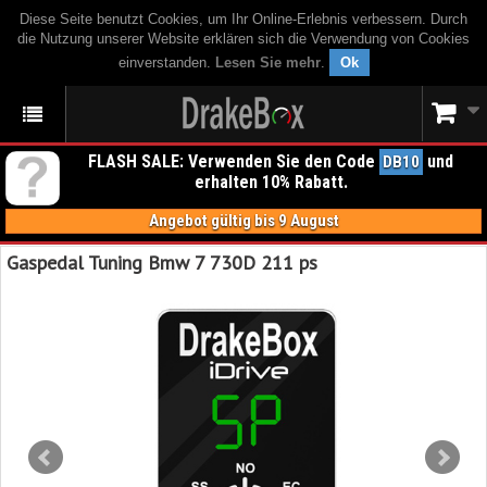
Diese Seite benutzt Cookies, um Ihr Online-Erlebnis verbessern. Durch
die Nutzung unserer Website erklären sich die Verwendung von Cookies
einverstanden.
Lesen Sie mehr
.
Ok
FLASH SALE: Verwenden Sie den Code
und
DB10
erhalten 10% Rabatt.
Angebot gültig bis 9 August
Gaspedal Tuning Bmw 7 730D 211 ps