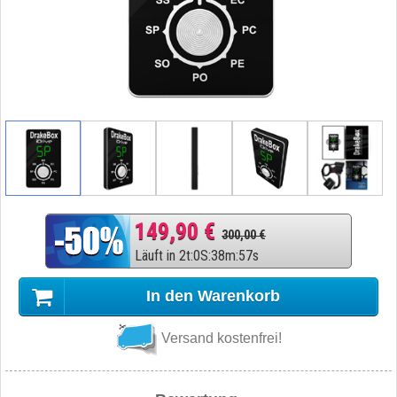
149,90 €
300,00 €
Läuft in
2
t
:
0
S
:
38
m
:
56
s
In den Warenkorb
Versand kostenfrei!