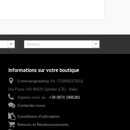
Moteur
Informations sur votre boutique
IT09945370014
Via Piana 140 86020 Spinete (CB) - Italia
Appelez-nous au :
+39 0874 1896381
Contactez-nous
Conditions d'utilisation
Retours et Remboursements