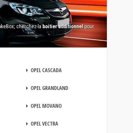
akeBox; cherchez la
boitier additionnel
pour
BOITIER ADDITIONNEL
OPEL CASCADA
BOITIER ADDITIONNEL
OPEL GRANDLAND
BOITIER ADDITIONNEL
OPEL MOVANO
BOITIER ADDITIONNEL
OPEL VECTRA