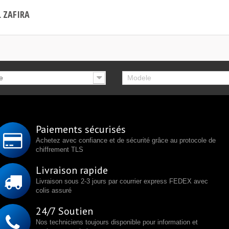
 ZAFIRA
e
Modele
Paiements sécurisés
Achetez avec confiance et de sécurité grâce au protocole de
chiffrement TLS
Livraison rapide
Livraison sous 2-3 jours par courrier express FEDEX avec
colis assuré
24/7 Soutien
Nos techniciens toujours disponible pour information et