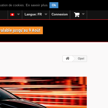
isation de cookies.
En savoir plus
.
Ok
Langue:
FR
Connexion
valable jusqu'au 9 Août
Opel