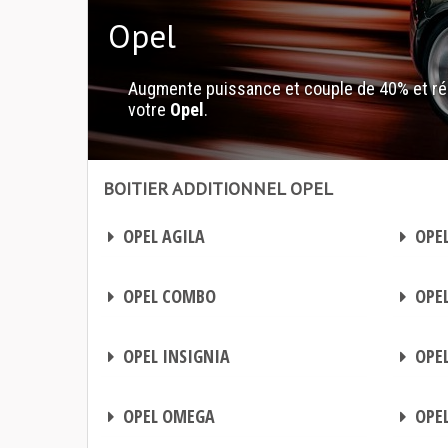
Opel
Augmente puissance et couple de 40% et ré
votre
Opel
.
BOITIER ADDITIONNEL OPEL
Boitier additionnel Opel
Boitier additionnel Opel
BOITIER ADDITIONNEL
BOITIER ADDITIONNEL
OPEL AGILA
OPEL
BOITIER ADDITIONNEL
BOITIER ADDITIONNEL
OPEL COMBO
OPEL
BOITIER ADDITIONNEL
BOITIER ADDITIONNEL
OPEL INSIGNIA
OPEL
BOITIER ADDITIONNEL
BOITIER ADDITIONNEL
OPEL OMEGA
OPE