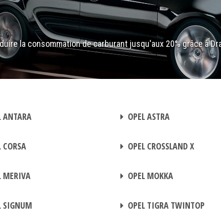
duire la consommation de carburant jusqu'aux 20% grâce à Dr
BOITIER ADDITIONNEL
 ANTARA
OPEL ASTRA
BOITIER ADDITIONNEL
 CORSA
OPEL CROSSLAND X
BOITIER ADDITIONNEL
 MERIVA
OPEL MOKKA
BOITIER ADDITIONNEL
L SIGNUM
OPEL TIGRA TWINTOP