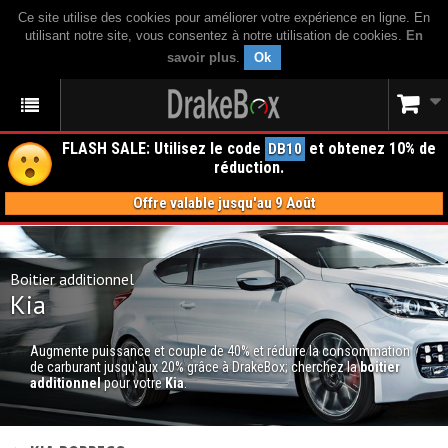
Ce site utilise des cookies pour améliorer votre expérience en ligne. En
utilisant notre site, vous consentez à notre utilisation de cookies.
En
savoir plus
.
Ok
FLASH SALE: Utilisez le code
et obtenez 10% de
DB10
réduction.
Offre valable jusqu'au 9 Août
Boitier additionnel
Kia
Augmente puissance et couple de 40% et réduire la consommation
de carburant jusqu'aux 20% grâce à DrakeBox; cherchez la
boitier
additionnel
pour votre
Kia
.
BOITIER ADDITIONNEL