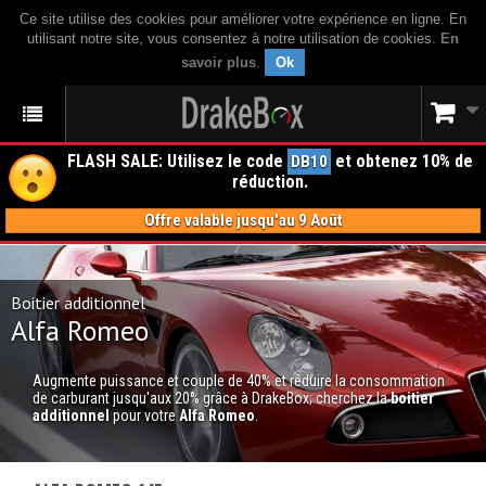
Ce site utilise des cookies pour améliorer votre expérience en ligne. En
utilisant notre site, vous consentez à notre utilisation de cookies.
En
savoir plus
.
Ok
FLASH SALE: Utilisez le code
et obtenez 10% de
DB10
réduction.
Offre valable jusqu'au 9 Août
Boitier additionnel
Alfa Romeo
Augmente puissance et couple de 40% et réduire la consommation
de carburant jusqu'aux 20% grâce à DrakeBox; cherchez la
boitier
additionnel
pour votre
Alfa Romeo
.
BOITIER ADDITIONNEL