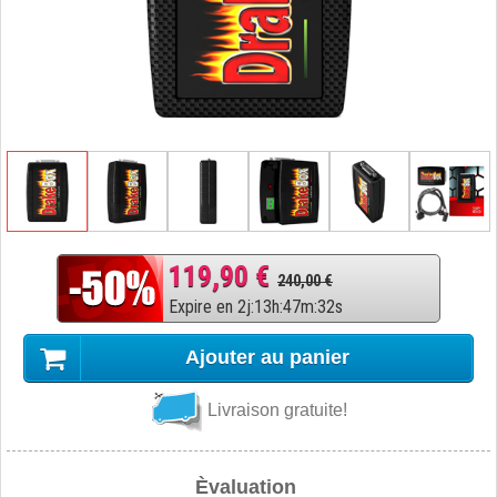
119,90 €
240,00 €
Expire en
2
j
:
13
h
:
47
m
:
32
s
Ajouter au panier
Livraison gratuite!
Èvaluation