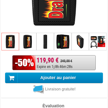
119,90 €
240,00 €
Expire en
1
j
:
8
h
:
46
m
:
27
s
Ajouter au panier
Livraison gratuite!
Èvaluation