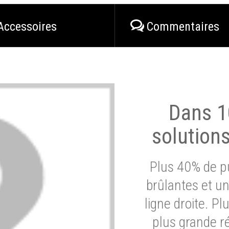
Accessoires
Commentaires
Dans 1
solution
Plus 40% de pu
brûlantes et un
ligne droite. P
plus grande ré