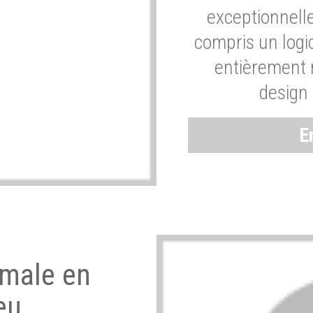
exceptionnelle
compris un logic
entièrement m
design 
E
imale en
eu