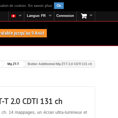
isation de cookies.
En savoir plus
.
Ok
Langue:
FR
Connexion
valable jusqu'au 9 Août
Mg ZT-T
Boitier Additionnel Mg ZT-T 2.0 CDTI 131 ch
T-T 2.0 CDTI 131 ch
 ch. 14 mappages, un écran ultra-lumineux et