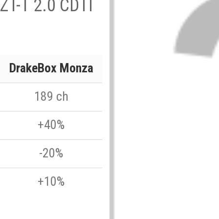
 ZT-T 2.0 CDTI
DrakeBox Monza
189 ch
+40%
-20%
+10%