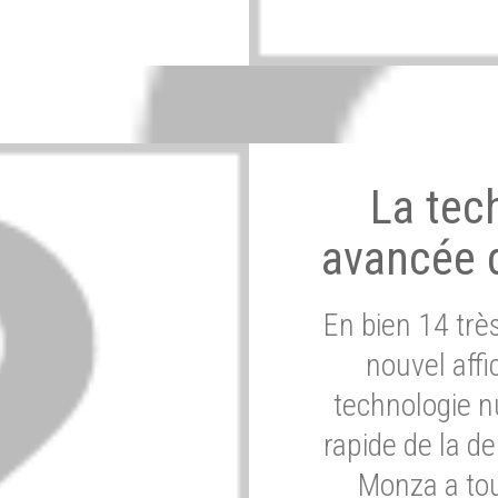
La tec
avancée 
En bien 14 tr
nouvel affi
technologie n
rapide de la d
Monza a tou