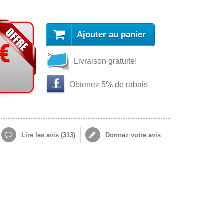
Ajouter au panier
 €
Livraison gratuite!
Obtenez 5% de rabais
Lire les avis (
313
)
Donnez votre avis