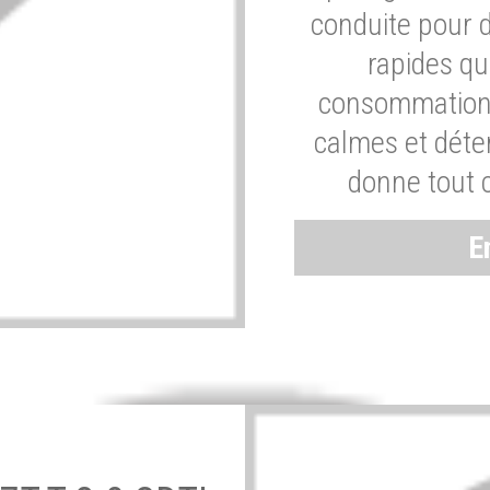
conduite pour 
rapides q
consommation 
calmes et dét
donne tout 
E