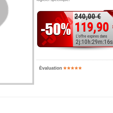
240,00 €
119,90
L'offre expires dans
2
j
:
10
h
:
29
m
:
15
s
Èvaluation