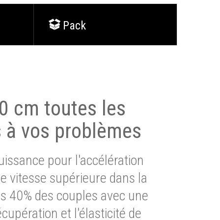
Pack
0 cm toutes les
s à vos problèmes
issance pour l'accélération
e vitesse supérieure dans la
lus 40% des couples avec une
cupération et l'élasticité de