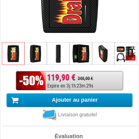
119,90 €
240,00 €
Expire en
3
j
:
1
h
:
23
m
:
28
s
Ajouter au panier
Livraison gratuite!
Èvaluation