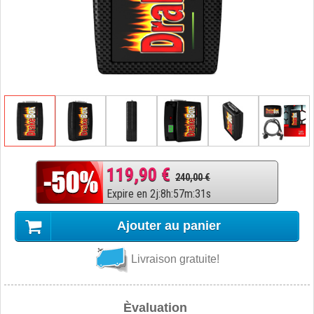
119,90 €
240,00 €
Expire en
2
j
:
8
h
:
57
m
:
30
s
Ajouter au panier
Livraison gratuite!
Èvaluation