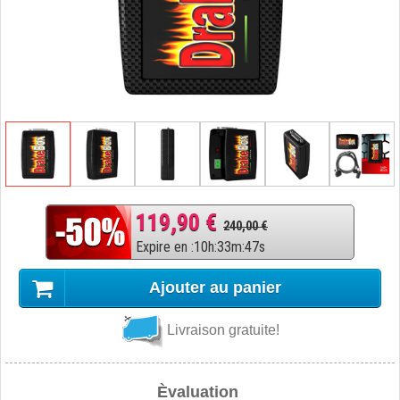
119,90 €
240,00 €
Expire en
:
10
h
:
33
m
:
46
s
Ajouter au panier
Livraison gratuite!
Èvaluation