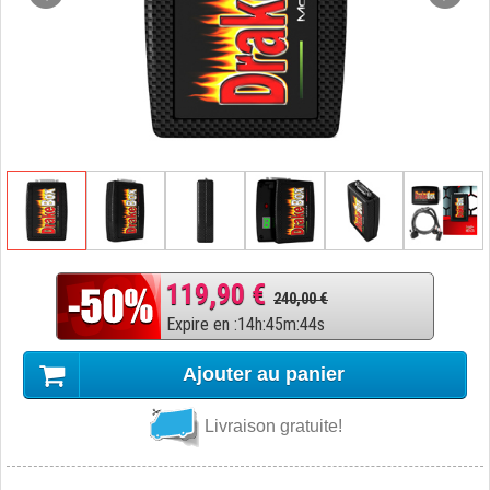
119,90 €
240,00 €
Expire en
:
14
h
:
45
m
:
43
s
Ajouter au panier
Livraison gratuite!