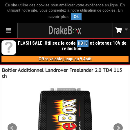
Ce site utilise des cookies pour améliorer votre expérience en ligne. En
utilisant notre site, vous consentez à notre utilisation de cookies.
En
savoir plus
.
Ok
FLASH SALE: Utilisez le code
et obtenez 10% de
DB10
réduction.
Offre valable jusqu'au 9 Août
Boitier Additionnel Landrover Freelander 2.0 TD4 115
ch