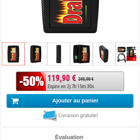
119,90 €
240,00 €
Expire en
2
j
:
7
h
:
15
m
:
29
s
Ajouter au panier
Livraison gratuite!
Èvaluation