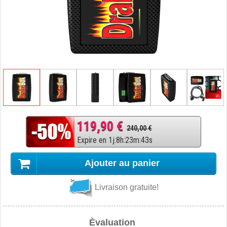
119,90 €
240,00 €
Expire en
1
j
:
8
h
:
23
m
:
42
s
Ajouter au panier
Livraison gratuite!
Èvaluation