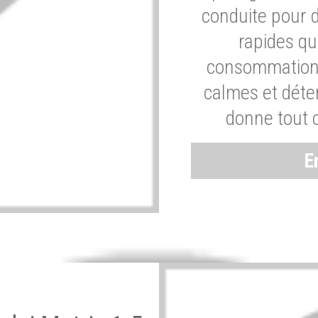
conduite pour 
rapides q
consommation 
calmes et dét
donne tout 
E