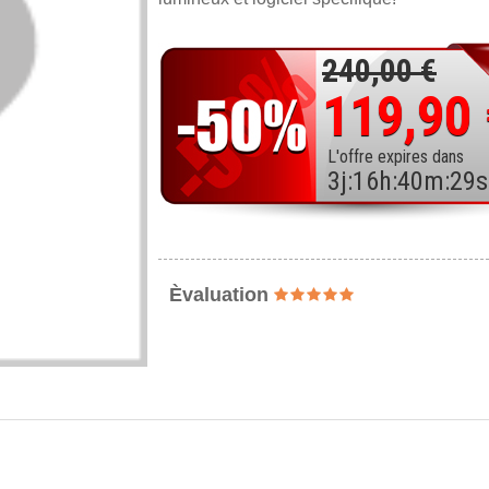
240,00 €
119,90
L'offre expires dans
3
j
:
16
h
:
40
m
:
28
s
Èvaluation