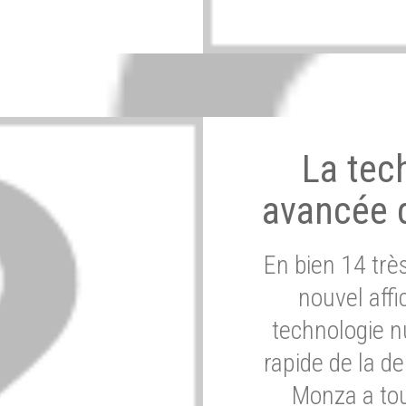
La tec
avancée 
En bien 14 tr
nouvel affi
technologie n
rapide de la d
Monza a tou