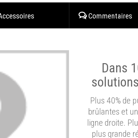
Accessoires
Commentaires
Dans 1
solution
Plus 40% de pu
brûlantes et un
ligne droite. P
plus grande ré