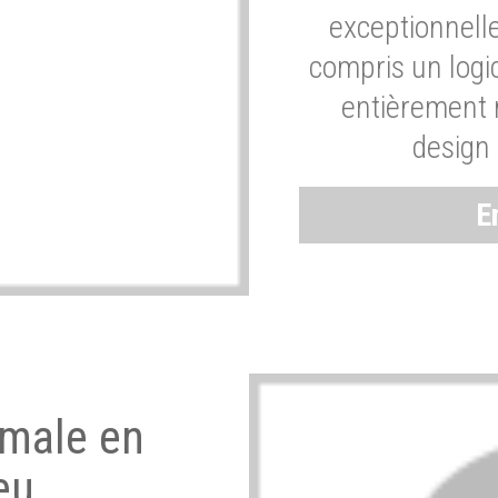
exceptionnelle
compris un logic
entièrement m
design 
E
imale en
eu