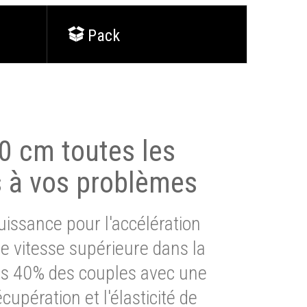
Pack
0 cm toutes les
s à vos problèmes
issance pour l'accélération
e vitesse supérieure dans la
lus 40% des couples avec une
cupération et l'élasticité de