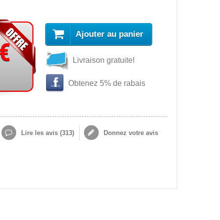
Ajouter au panier
 €
Livraison gratuite!
Obtenez 5% de rabais
Lire les avis (
313
)
Donnez votre avis