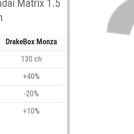
ndai Matrix 1.5
h
DrakeBox Monza
130 ch
+40%
-20%
+10%