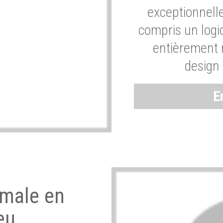
exceptionnelle
compris un logic
entièrement m
design 
E
imale en
eu