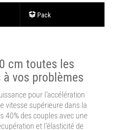
Pack
0 cm toutes les
s à vos problèmes
issance pour l'accélération
e vitesse supérieure dans la
lus 40% des couples avec une
cupération et l'élasticité de