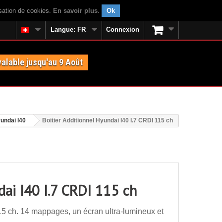
isation de cookies.
En savoir plus
.
Ok
Langue:
FR
Connexion
valable jusqu'au 9 Août
undai I40
Boitier Additionnel Hyundai I40 I.7 CRDI 115 ch
dai I40 I.7 CRDI 115 ch
15 ch. 14 mappages, un écran ultra-lumineux et