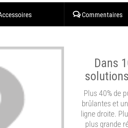
Accessoires
Commentaires
Dans 1
solution
Plus 40% de pu
brûlantes et un
ligne droite. P
plus grande ré