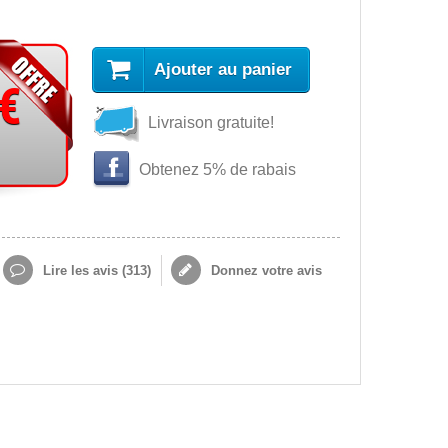
Ajouter au panier
 €
Livraison gratuite!
Obtenez 5% de rabais
Lire les avis (
313
)
Donnez votre avis