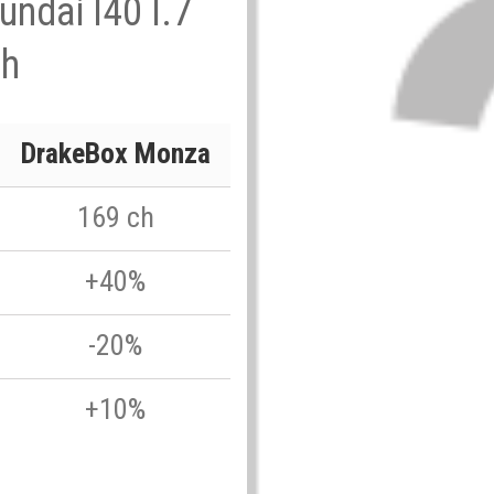
undai I40 I.7
ch
DrakeBox Monza
169 ch
+40%
-20%
+10%