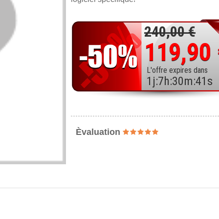
240,00 €
119,90
L'offre expires dans
1
j
:
7
h
:
30
m
:
40
s
Èvaluation