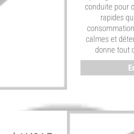
conduite pour 
rapides q
consommation 
calmes et dét
donne tout 
E