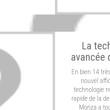
La tec
avancée 
En bien 14 tr
nouvel affi
technologie n
rapide de la d
Monza a tou