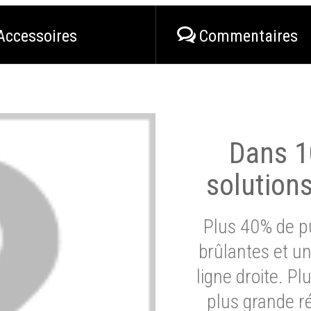
Accessoires
Commentaires
Dans 1
solution
Plus 40% de pu
brûlantes et un
ligne droite. P
plus grande ré