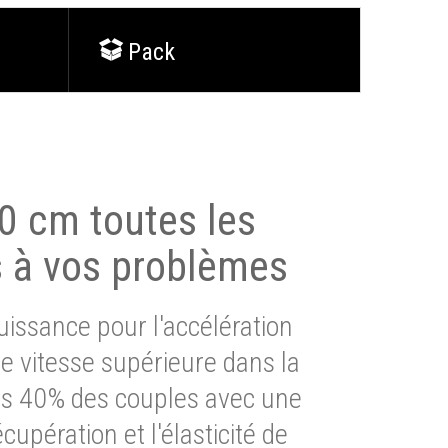
Pack
0 cm toutes les
s à vos problèmes
issance pour l'accélération
e vitesse supérieure dans la
lus 40% des couples avec une
cupération et l'élasticité de