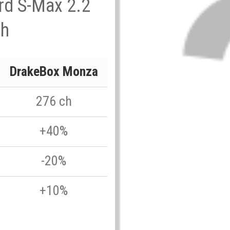
ord S-Max 2.2
ch
DrakeBox Monza
276 ch
+40%
-20%
+10%