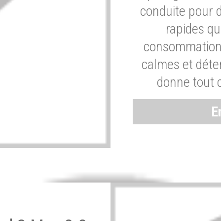
conduite pour 
rapides q
consommation 
calmes et dét
donne tout 
E