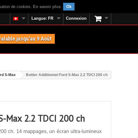
isation de cookies.
En savoir plus
.
Ok
Langue:
FR
Connexion
valable jusqu'au 9 Août
rd S-Max
Boitier Additionnel Ford S-Max 2.2 TDCI 200 ch
 S-Max 2.2 TDCI 200 ch
200 ch. 14 mappages, un écran ultra-lumineux