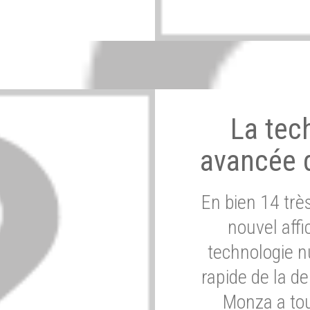
La tec
avancée 
En bien 14 tr
nouvel affi
technologie n
rapide de la d
Monza a tou