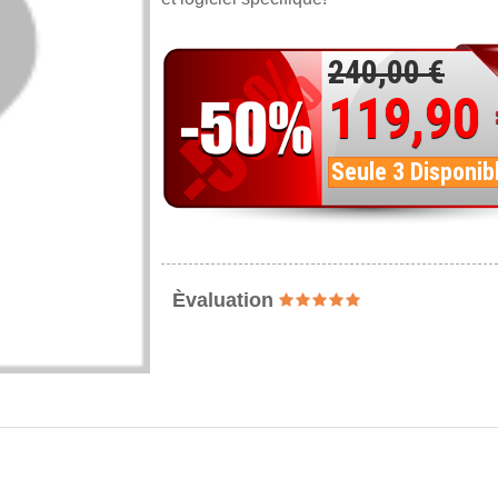
240,00 €
119,90
Seule 3 Disponib
Èvaluation