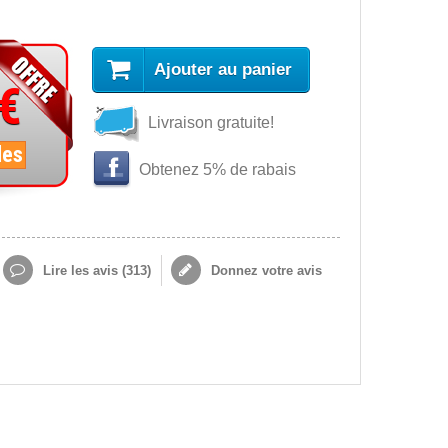
Ajouter au panier
 €
Livraison gratuite!
les
Obtenez 5% de rabais
Lire les avis (
313
)
Donnez votre avis