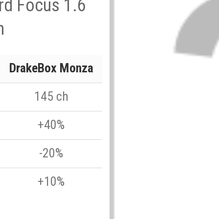
ord Focus 1.6
h
DrakeBox Monza
145 ch
+40%
-20%
+10%