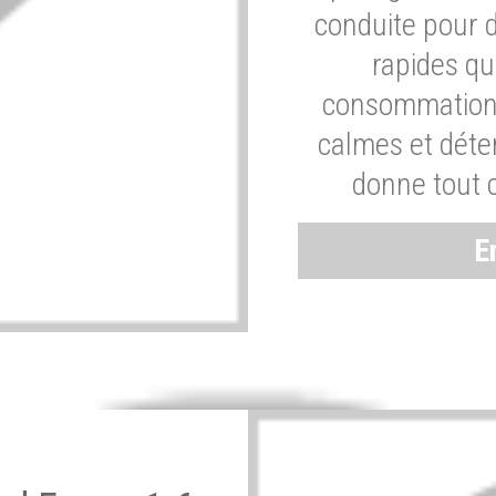
conduite pour 
rapides q
consommation 
calmes et dét
donne tout 
E