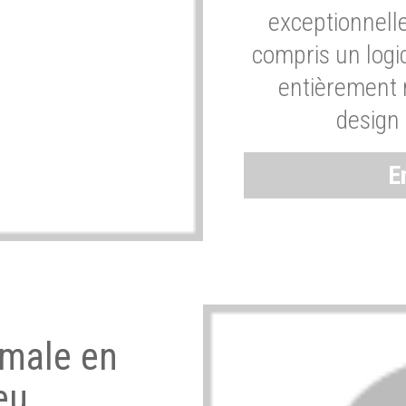
exceptionnelle
compris un logic
entièrement m
design 
E
imale en
eu