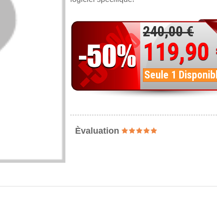
240,00 €
119,90
Seule 1 Disponib
Èvaluation