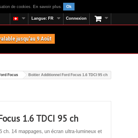
isation de cookies.
En savoir plus
.
Ok
Langue:
FR
Connexion
valable jusqu'au 9 Août
Ford Focus
Boitier Additionnel Ford Focus 1.6 TDCI 95 ch
 Focus 1.6 TDCI 95 ch
5 ch. 14 mappages, un écran ultra-lumineux et