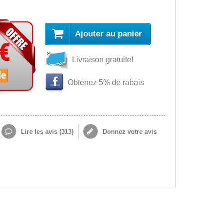
Ajouter au panier
 €
Livraison gratuite!
le
Obtenez 5% de rabais
Lire les avis (
313
)
Donnez votre avis