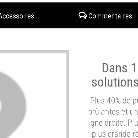
Accessoires
Commentaires
Dans 1
solution
Plus 40% de pu
brûlantes et un
ligne droite. P
plus grande ré