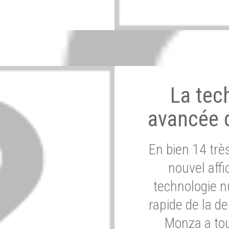
La tec
avancée 
En bien 14 tr
nouvel affi
technologie n
rapide de la d
Monza a tou