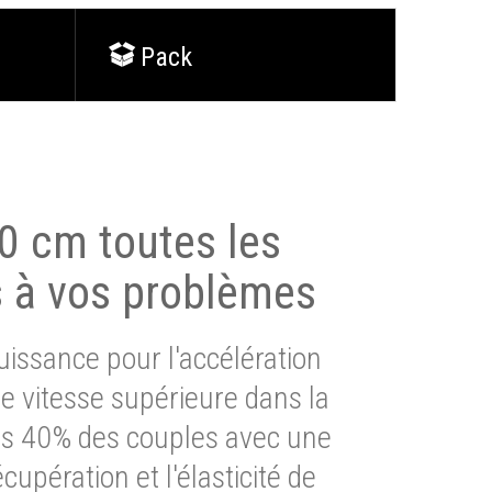
Pack
0 cm toutes les
s à vos problèmes
issance pour l'accélération
e vitesse supérieure dans la
lus 40% des couples avec une
cupération et l'élasticité de