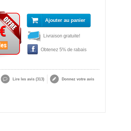
Ajouter au panier
 €
Livraison gratuite!
les
Obtenez 5% de rabais
Lire les avis (
313
)
Donnez votre avis