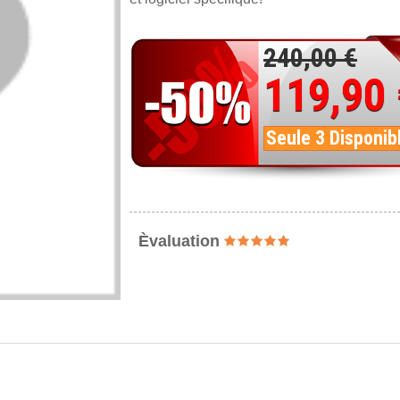
240,00 €
119,90
Seule 3 Disponib
Èvaluation