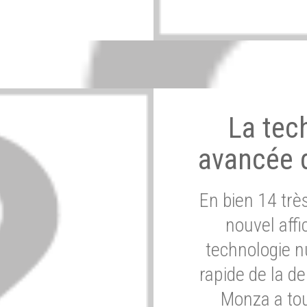
La tec
avancée 
En bien 14 tr
nouvel affi
technologie n
rapide de la d
Monza a tou