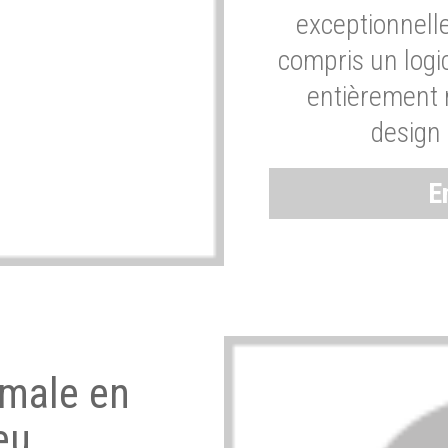
exceptionnelle
compris un logic
entièrement m
design 
E
imale en
eu