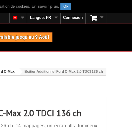
isation de cookies.
En savoir plus
.
Ok
Langue:
FR
Connexion
valable jusqu'au 9 Août
rd C-Max
Boitier Additionnel Ford C-Max 2.0 TDCI 136 ch
 C-Max 2.0 TDCI 136 ch
136 ch. 14 mappages, un écran ultra-lumineux