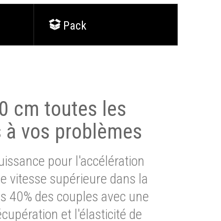
Pack
0 cm toutes les
s à vos problèmes
issance pour l'accélération
e vitesse supérieure dans la
lus 40% des couples avec une
cupération et l'élasticité de