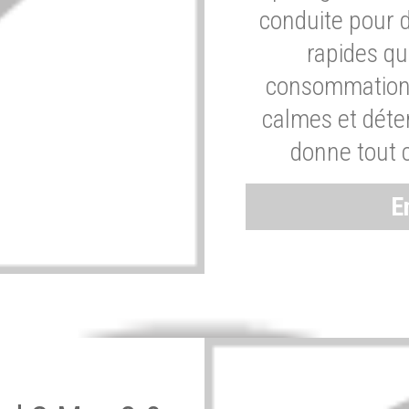
conduite pour 
rapides q
consommation 
calmes et dét
donne tout 
E