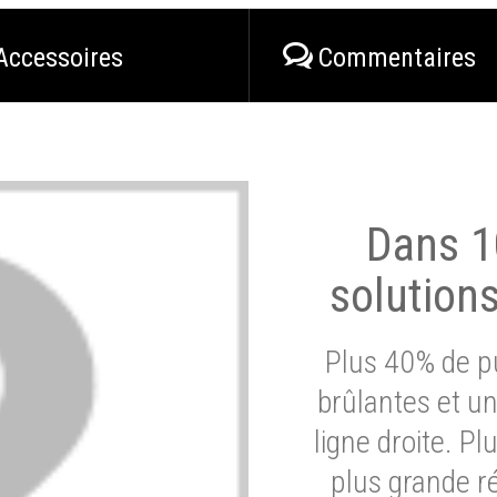
Accessoires
Commentaires
Dans 1
solution
Plus 40% de pu
brûlantes et un
ligne droite. P
plus grande ré