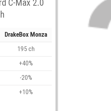
ord C-Max 2.0
ch
DrakeBox Monza
195 ch
+40%
-20%
+10%