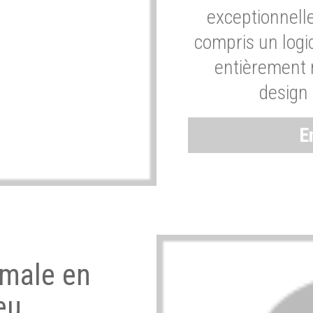
exceptionnelle
compris un logic
entièrement m
design 
E
imale en
eu