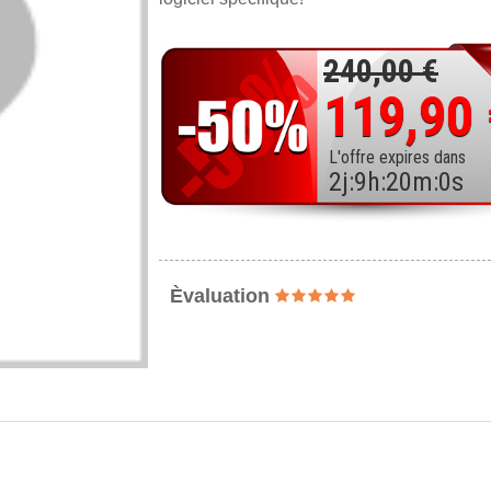
240,00 €
119,90
L'offre expires dans
2
j
:
9
h
:
19
m
:
59
s
Èvaluation