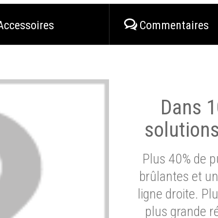
Accessoires
Commentaires
Dans 1
solution
Plus 40% de pu
brûlantes et un
ligne droite. P
plus grande ré