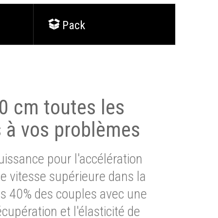
Pack
0 cm toutes les
s à vos problèmes
issance pour l'accélération
e vitesse supérieure dans la
lus 40% des couples avec une
cupération et l'élasticité de