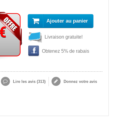
Ajouter au panier
 €
Livraison gratuite!
Obtenez 5% de rabais
Lire les avis (
313
)
Donnez votre avis