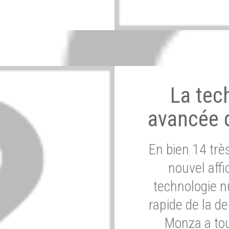
La tec
avancée 
En bien 14 tr
nouvel affi
technologie n
rapide de la d
Monza a tou