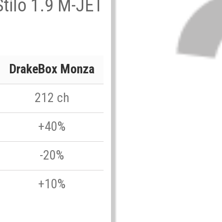
 Stilo 1.9 M-JET
DrakeBox Monza
212 ch
+40%
-20%
+10%