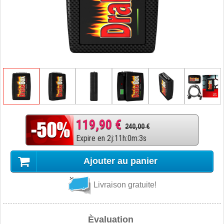
119,90 €
240,00 €
Expire en
2
j
:
11
h
:
0
m
:
2
s
Ajouter au panier
Livraison gratuite!
Èvaluation