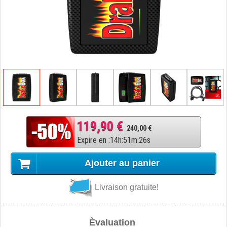
119,90 €
240,00 €
Expire en
:
14
h
:
51
m
:
25
s
Ajouter au panier
Livraison gratuite!
Èvaluation