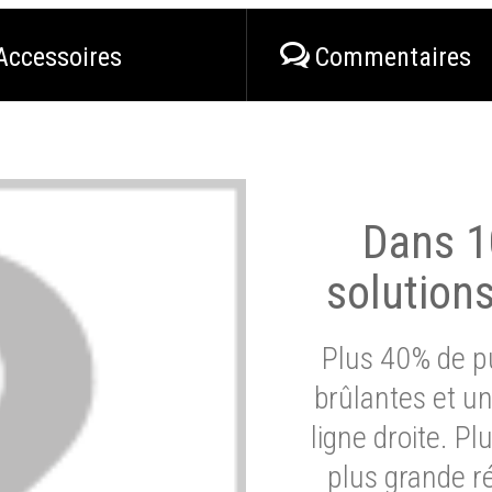
Accessoires
Commentaires
Dans 1
solution
Plus 40% de pu
brûlantes et un
ligne droite. P
plus grande ré