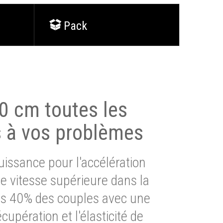
Pack
0 cm toutes les
s à vos problèmes
issance pour l'accélération
e vitesse supérieure dans la
lus 40% des couples avec une
cupération et l'élasticité de