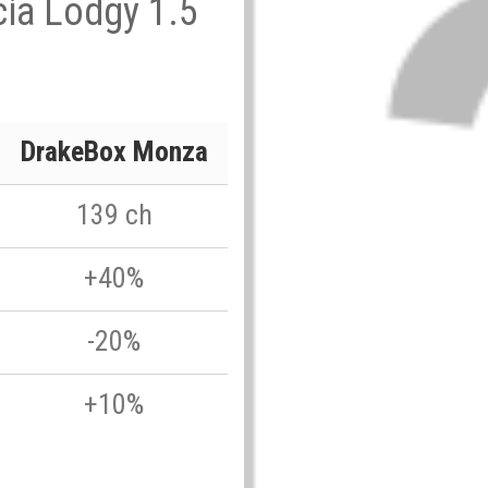
cia Lodgy 1.5
DrakeBox Monza
139 ch
+40%
-20%
+10%