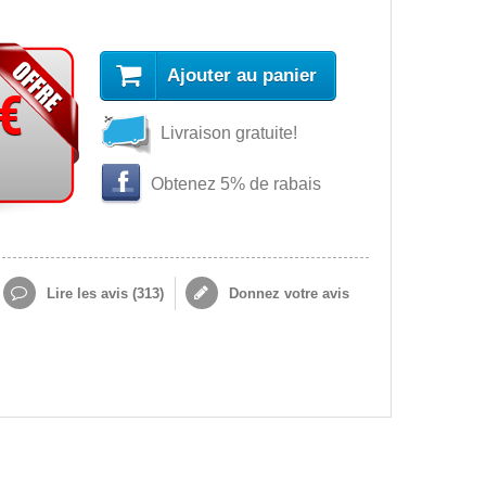
Ajouter au panier
 €
Livraison gratuite!
Obtenez 5% de rabais
Lire les avis (
313
)
Donnez votre avis