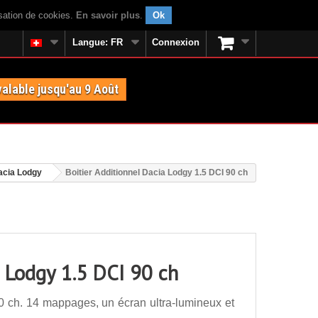
isation de cookies.
En savoir plus
.
Ok
Langue:
FR
Connexion
valable jusqu'au 9 Août
acia Lodgy
Boitier Additionnel Dacia Lodgy 1.5 DCI 90 ch
a Lodgy 1.5 DCI 90 ch
0 ch. 14 mappages, un écran ultra-lumineux et