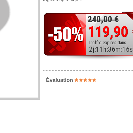
240,00 €
119,90
L'offre expires dans
2
j
:
11
h
:
36
m
:
15
s
Èvaluation