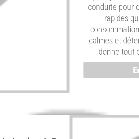
conduite pour 
rapides q
consommation 
calmes et dét
donne tout 
E