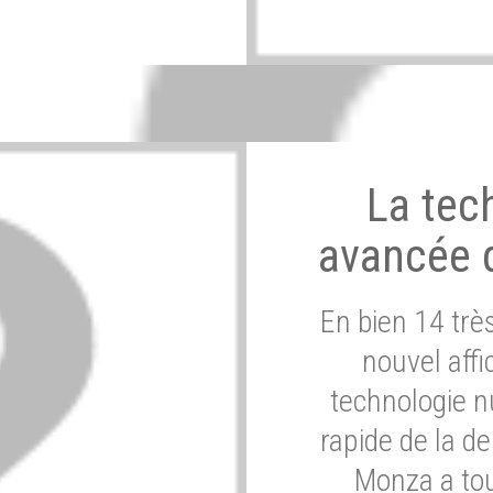
La tec
avancée 
En bien 14 tr
nouvel affi
technologie n
rapide de la d
Monza a tou