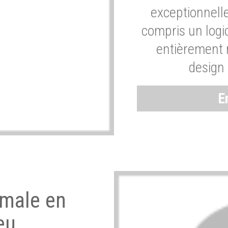
exceptionnelle
compris un logic
entièrement m
design 
E
imale en
eu