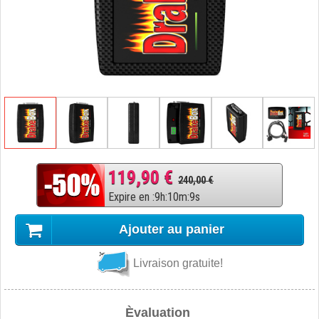
119,90 €
240,00 €
Expire en
:
9
h
:
10
m
:
8
s
Ajouter au panier
Livraison gratuite!
Èvaluation