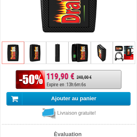
119,90 €
240,00 €
Expire en
:
13
h
:
6
m
:
5
s
Ajouter au panier
Livraison gratuite!
Èvaluation