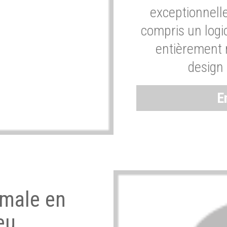
exceptionnelle
compris un logic
entièrement m
design 
E
imale en
eu