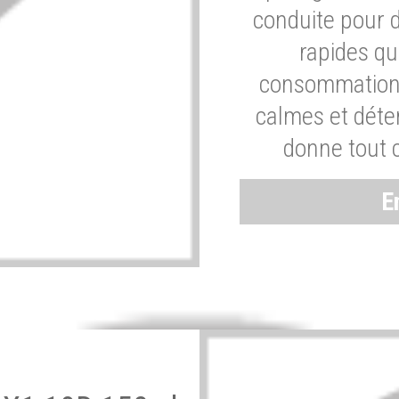
conduite pour 
rapides q
consommation 
calmes et dét
donne tout 
E