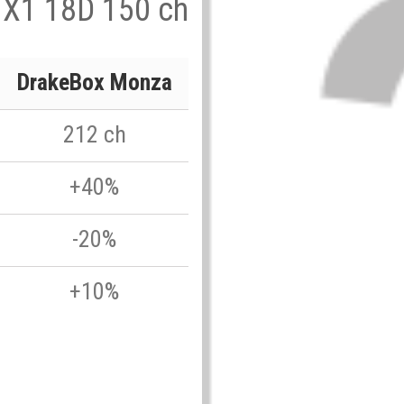
 X1 18D 150 ch
DrakeBox Monza
212 ch
+40%
-20%
+10%