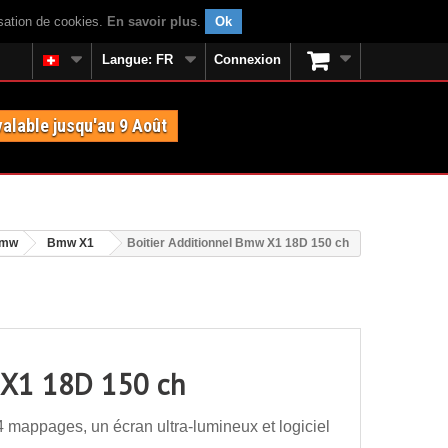
isation de cookies.
En savoir plus
.
Ok
Langue:
FR
Connexion
valable jusqu'au 9 Août
mw
Bmw X1
Boitier Additionnel Bmw X1 18D 150 ch
w X1 18D 150 ch
 mappages, un écran ultra-lumineux et logiciel