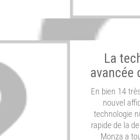
La tec
avancée 
En bien 14 tr
nouvel affi
technologie n
rapide de la d
Monza a tou