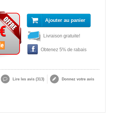
Ajouter au panier
 €
Livraison gratuite!
le
Obtenez 5% de rabais
Lire les avis (
313
)
Donnez votre avis