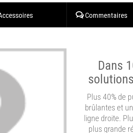
Accessoires
Commentaires
Dans 1
solution
Plus 40% de pu
brûlantes et un
ligne droite. P
plus grande ré