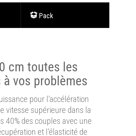
Pack
0 cm toutes les
s à vos problèmes
issance pour l'accélération
e vitesse supérieure dans la
lus 40% des couples avec une
cupération et l'élasticité de