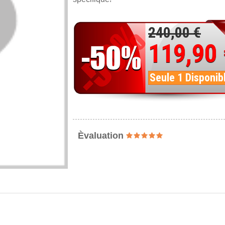
240,00 €
119,90
Seule 1 Disponib
Èvaluation