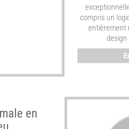
exceptionnelle
compris un logic
entièrement m
design 
E
imale en
eu