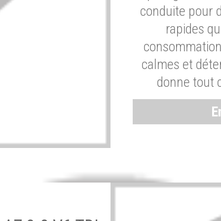
conduite pour 
rapides q
consommation 
calmes et dét
donne tout 
E