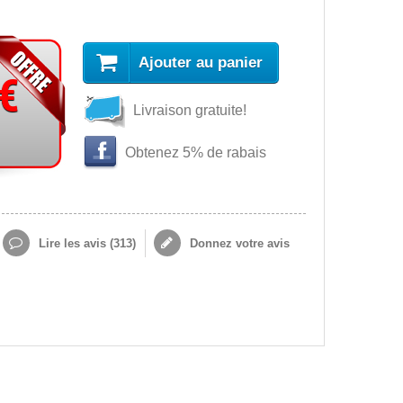
Ajouter au panier
 €
Livraison gratuite!
Obtenez 5% de rabais
Lire les avis (
313
)
Donnez votre avis