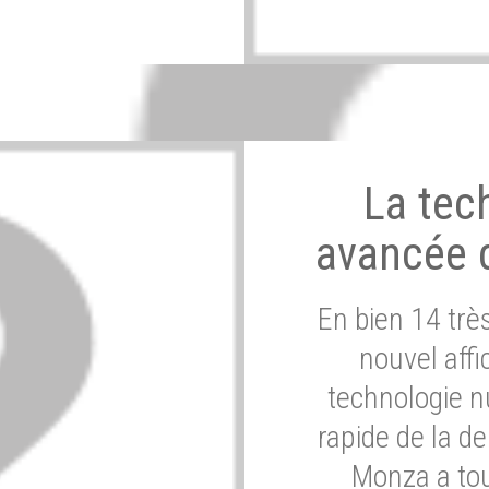
La tec
avancée 
En bien 14 tr
nouvel affi
technologie n
rapide de la d
Monza a tou