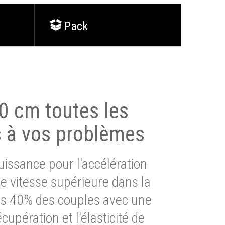
Pack
0 cm toutes les
s à vos problèmes
issance pour l'accélération
e vitesse supérieure dans la
lus 40% des couples avec une
cupération et l'élasticité de