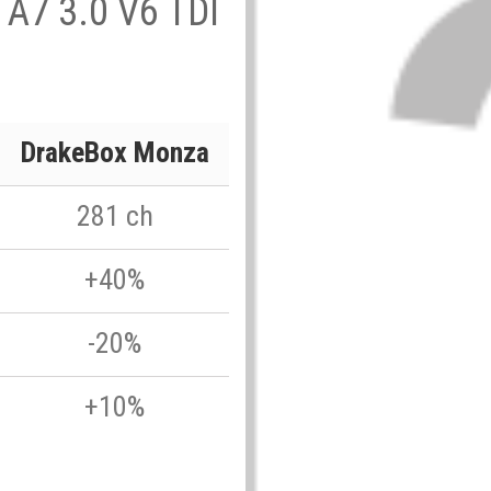
i A7 3.0 V6 TDI
DrakeBox Monza
281 ch
+40%
-20%
+10%