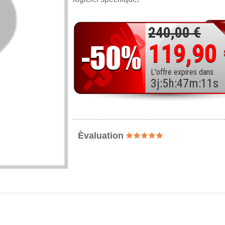
240,00 €
119,90
L'offre expires dans
3
j
:
5
h
:
47
m
:
10
s
Èvaluation