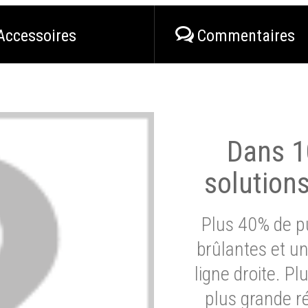
Accessoires
Commentaires
Dans 1
solution
Plus 40% de pu
brûlantes et un
ligne droite. P
plus grande ré