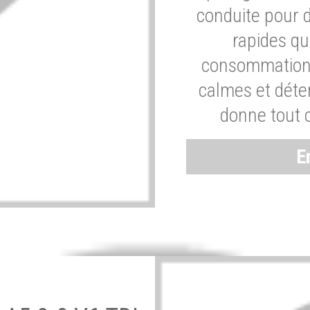
conduite pour 
rapides q
consommation 
calmes et dét
donne tout 
E