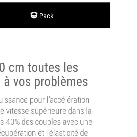
Pack
0 cm toutes les
s à vos problèmes
issance pour l'accélération
e vitesse supérieure dans la
lus 40% des couples avec une
cupération et l'élasticité de