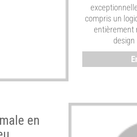
exceptionnelle
compris un logic
entièrement m
design 
E
imale en
eu