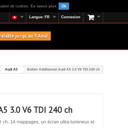
isation de cookies.
En savoir plus
.
Ok
Langue:
FR
Connexion
valable jusqu'au 9 Août
Audi A5
Boitier Additionnel Audi A5 3.0 V6 TDI 240 ch
 A5 3.0 V6 TDI 240 ch
0 ch. 14 mappages, un écran ultra-lumineux et