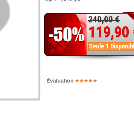
240,00 €
119,90
Seule 1 Disponib
Èvaluation