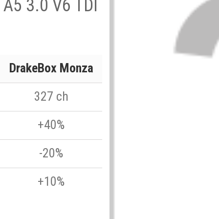
i A5 3.0 V6 TDI
DrakeBox Monza
327 ch
+40%
-20%
+10%