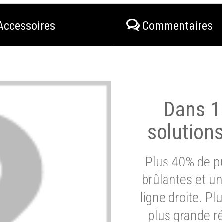
Accessoires
Commentaires
Dans 1
solution
Plus 40% de pu
brûlantes et un
ligne droite. P
plus grande ré