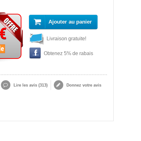
Ajouter au panier
 €
Livraison gratuite!
le
Obtenez 5% de rabais
Lire les avis (
313
)
Donnez votre avis