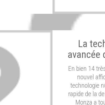
La tec
avancée 
En bien 14 tr
nouvel affi
technologie n
rapide de la d
Monza a tou