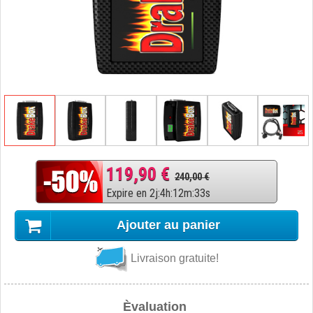
119,90 €
240,00 €
Expire en
2
j
:
4
h
:
12
m
:
32
s
Ajouter au panier
Livraison gratuite!
Èvaluation