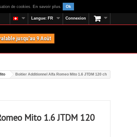
isation de cookies.
En savoir plus
.
Ok
Langue:
FR
Connexion
valable jusqu'au 9 Août
ito
Boitier Additionnel Alfa Romeo Mito 1.6 JTDM 120 ch
a Romeo Mito 1.6 JTDM 120