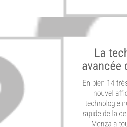
La tec
avancée 
En bien 14 tr
nouvel affi
technologie n
rapide de la d
Monza a tou