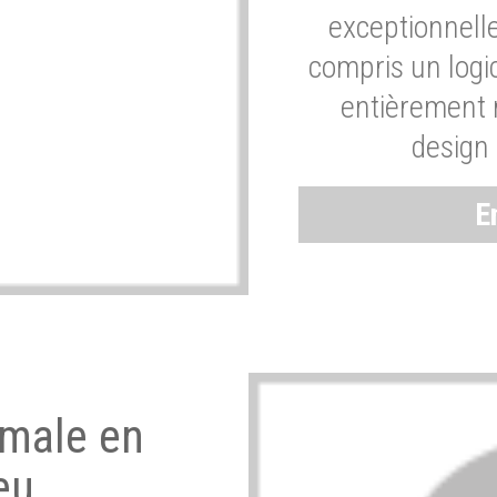
exceptionnelle
compris un logic
entièrement m
design 
E
imale en
eu