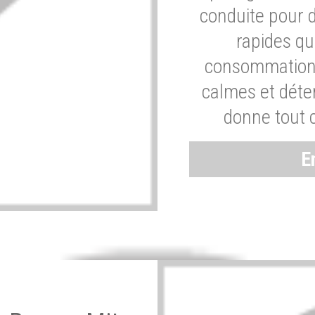
conduite pour 
rapides q
consommation 
calmes et dét
donne tout 
E