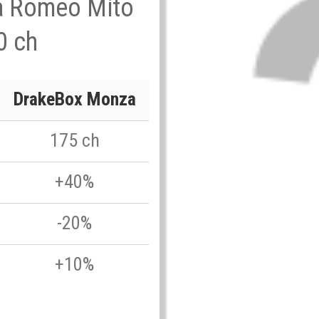
fa Romeo Mito
0 ch
DrakeBox Monza
175 ch
+40%
-20%
+10%