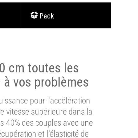
Pack
0 cm toutes les
s à vos problèmes
issance pour l'accélération
e vitesse supérieure dans la
lus 40% des couples avec une
cupération et l'élasticité de