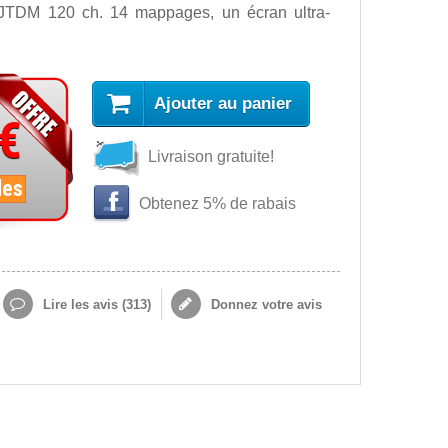
6 JTDM 120 ch. 14 mappages, un écran ultra-
Ajouter au panier
 €
Livraison gratuite!
les
Obtenez 5% de rabais
Lire les avis (
313
)
Donnez votre avis